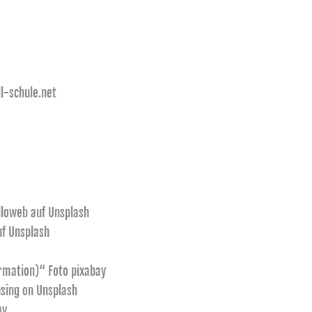
l-schule.net
lloweb
auf
Unsplash
uf
Unsplash
ormation)“ Foto pixabay
sing
on
Unsplash
ay