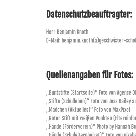
Datenschutzbeauftragter:
Herr Benjamin Knoth
E-Mail: benjamin.knoth(a)geschwister-schol
Quellenangaben für Fotos:
„Buntstifte (Startseite)“ Foto von
Agence O
„Stifte (Schulleben)“ Foto von
Jess Bailey
a
„Mädchen (Aktuelles)“ Foto von MaxPixel
„Roter Stift mit weißen Punkten (Elterninf
„Hände (Förderverein)“ Photo by
Hannah Bu
„Hände (Schulelternbeirat)“ Foto von pixab