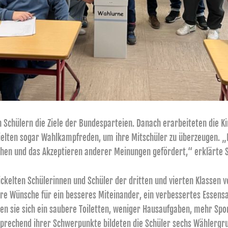
n Schülern die Ziele der Bundesparteien. Danach erarbeiteten die K
hielten sogar Wahlkampfreden, um ihre Mitschüler zu überzeugen. „
hen und das Akzeptieren anderer Meinungen gefördert,“ erklärte Sc
ickelten Schülerinnen und Schüler der dritten und vierten Klassen 
ihre Wünsche für ein besseres Miteinander, ein verbessertes Essen
n sie sich ein saubere Toiletten, weniger Hausaufgaben, mehr Spo
tsprechend ihrer Schwerpunkte bildeten die Schüler sechs Wählerg