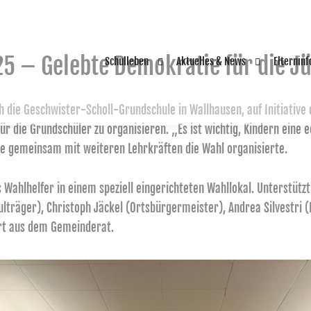
5 – Gelebte Demokratie für die J
Schulleben
Aktuelles & News
Elternin
h die Geschwister-Scholl-Grundschule in Wallhausen, auf Initiative
ür die Grundschüler zu organisieren. „Es ist wichtig, Kindern eine 
ie gemeinsam mit weiteren Lehrkräften die Wahl organisierte.
 Wahlhelfer in einem speziell eingerichteten Wahllokal. Unterstützt
träger), Christoph Jäckel (Ortsbürgermeister), Andrea Silvestri (
ert aus dem Gemeinderat.